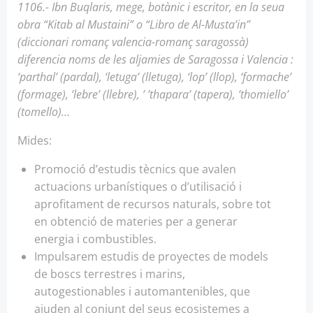
1106.- Ibn Buqlaris, mege, botànic i escritor, en la seua
obra “Kitab al Mustaini” o “Libro de Al-Musta’in”
(diccionari romanç valencia-romanç saragossà)
diferencia noms de les aljamies de Saragossa i Valencia :
‘parthal’ (pardal), ‘letuga’ (lletuga), ‘lop’ (llop), ‘formache’
(formage), ’lebre’ (llebre), ’ ’thapara’ (tapera), ’thomiello’
(tomello)…
Mides:
Promoció d’estudis tècnics que avalen
actuacions urbanístiques o d’utilisació i
aprofitament de recursos naturals, sobre tot
en obtenció de materies per a generar
energia i combustibles.
Impulsarem estudis de proyectes de models
de boscs terrestres i marins,
autogestionables i automantenibles, que
ajuden al conjunt del seus ecosistemes a