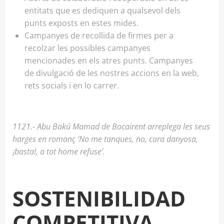
entitats que es dediquen a qualsevol dels
punts exposts en estes mides.
Campanyes de recollida de firmes per a
recolzar les possibles campanyes
mencionades en els atres punts. Campanyes
de divulgació de les nostres accions en la web,
rets socials i en lo carrer.
1121.- Abu Bakú Mamad de Bocairent arreplega les seus
harges en romanç ‘No me tanques, no, cara danyosa,
¡basta!, a tot home refuse’.
SOSTENIBILIDAD
COMPETITIVA