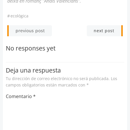
deixà en romanç “Anals Valencians”.
#
ecológica
Navegación
Navegación
next post
previous post
por
por
No responses yet
las
las
entradas
entradas
Deja una respuesta
Tu dirección de correo electrónico no será publicada.
Los
campos obligatorios están marcados con
*
Comentario
*