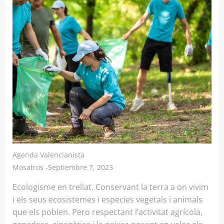
Agenda Valencianista
Mosatros
-
Septiembre 7, 2023
Ecologisme en trellat. Conservant la terra a on vivim
i els seus ecosistemes i especies vegetals i animals
que els poblen. Pero respectant l’activitat agrícola,