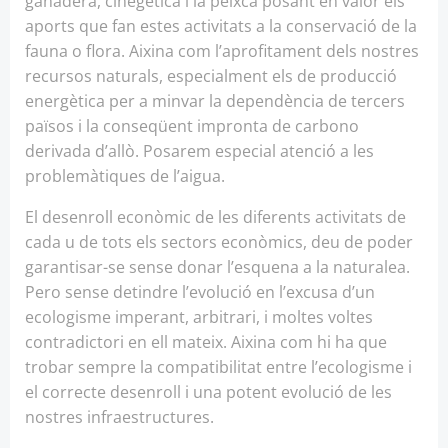
ganadera, cinegètica i la peixca posant en valor els
aports que fan estes activitats a la conservació de la
fauna o flora. Aixina com l’aprofitament dels nostres
recursos naturals, especialment els de producció
energètica per a minvar la dependència de tercers
països i la conseqüent impronta de carbono
derivada d’allò. Posarem especial atenció a les
problemàtiques de l’aigua.
El desenroll econòmic de les diferents activitats de
cada u de tots els sectors econòmics, deu de poder
garantisar-se sense donar l’esquena a la naturalea.
Pero sense detindre l’evolució en l’excusa d’un
ecologisme imperant, arbitrari, i moltes voltes
contradictori en ell mateix. Aixina com hi ha que
trobar sempre la compatibilitat entre l’ecologisme i
el correcte desenroll i una potent evolució de les
nostres infraestructures.